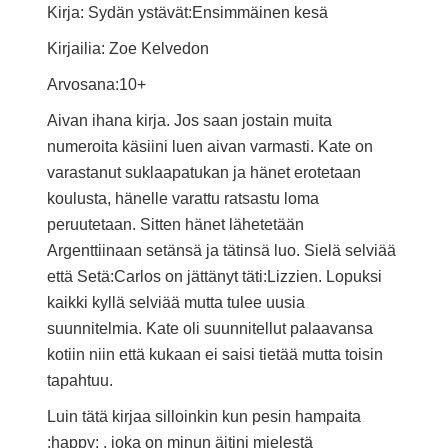
Kirja: Sydän ystävät:Ensimmäinen kesä
Kirjailia: Zoe Kelvedon
Arvosana:10+
Aivan ihana kirja. Jos saan jostain muita
numeroita käsiini luen aivan varmasti. Kate on
varastanut suklaapatukan ja hänet erotetaan
koulusta, hänelle varattu ratsastu loma
peruutetaan. Sitten hänet lähetetään
Argenttiinaan setänsä ja tätinsä luo. Sielä selviää
että Setä:Carlos on jättänyt täti:Lizzien. Lopuksi
kaikki kyllä selviää mutta tulee uusia
suunnitelmia. Kate oli suunnitellut palaavansa
kotiin niin että kukaan ei saisi tietää mutta toisin
tapahtuu.
Luin tätä kirjaa silloinkin kun pesin hampaita
:happy: , joka on minun äitini mielestä