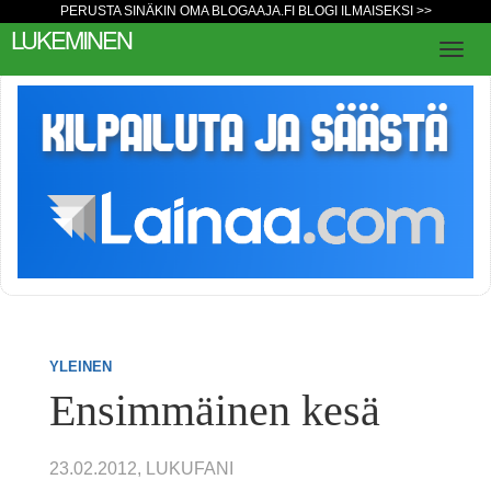
PERUSTA SINÄKIN OMA BLOGAAJA.FI BLOGI ILMAISEKSI >>
LUKEMINEN
YLEINEN
Ensimmäinen kesä
23.02.2012, LUKUFANI